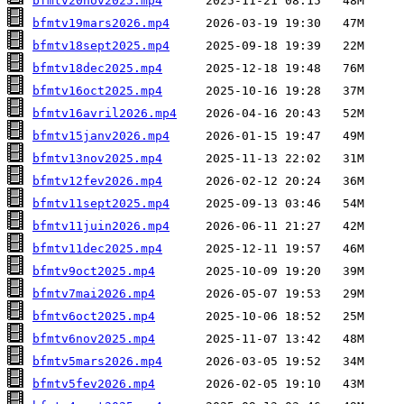
bfmtv20nov2025.mp4
bfmtv19mars2026.mp4
bfmtv18sept2025.mp4
bfmtv18dec2025.mp4
bfmtv16oct2025.mp4
bfmtv16avril2026.mp4
bfmtv15janv2026.mp4
bfmtv13nov2025.mp4
bfmtv12fev2026.mp4
bfmtv11sept2025.mp4
bfmtv11juin2026.mp4
bfmtv11dec2025.mp4
bfmtv9oct2025.mp4
bfmtv7mai2026.mp4
bfmtv6oct2025.mp4
bfmtv6nov2025.mp4
bfmtv5mars2026.mp4
bfmtv5fev2026.mp4