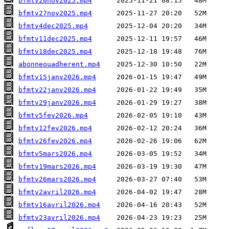
bfmtv20nov2025.mp4
bfmtv27nov2025.mp4
bfmtv4dec2025.mp4
bfmtv11dec2025.mp4
bfmtv18dec2025.mp4
abonneouadherent.mp4
bfmtv15janv2026.mp4
bfmtv22janv2026.mp4
bfmtv29janv2026.mp4
bfmtv5fev2026.mp4
bfmtv12fev2026.mp4
bfmtv26fev2026.mp4
bfmtv5mars2026.mp4
bfmtv19mars2026.mp4
bfmtv26mars2026.mp4
bfmtv2avril2026.mp4
bfmtv16avril2026.mp4
bfmtv23avril2026.mp4