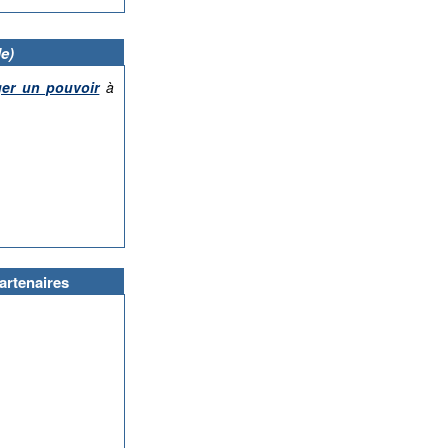
e)
ger un pouvoir
à
artenaires