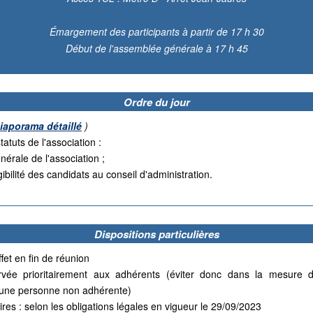
Émargement des participants à partir de 17 h 30
Début de l'assemblée générale à 17 h 45
Ordre du jour
iaporama détaillé
)
tatuts de l'association :
érale de l'association ;
gibilité des candidats au conseil d'administration.
Dispositions particulières
et en fin de réunion
vée prioritairement aux adhérents (éviter donc dans la mesure d
une personne non adhérente)
res : selon les obligations légales en vigueur le 29/09/2023