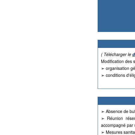
( Télécharger le
d
Modification des s
➢ organisation gén
➢ conditions d'éli
➢ Absence de buff
➢ Réunion réser
accompagné par 
➢ Mesures sanitai