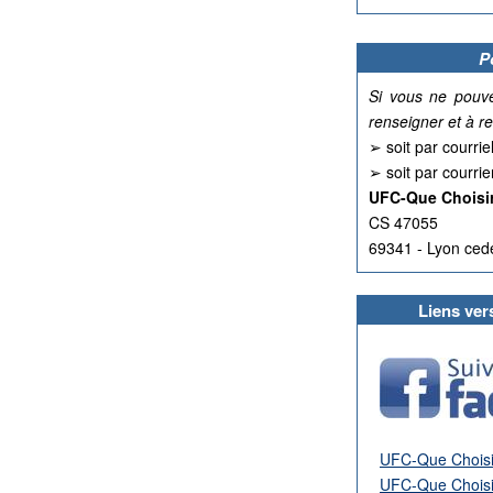
P
Si vous ne pouv
renseigner et à r
➢ soit par courrie
➢ soit par courrie
UFC-Que Choisi
CS 47055
69341 - Lyon ced
Liens ver
UFC-Que Choisir 
UFC-Que Choisi